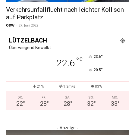
Verkehrsunfallflucht nach leichter Kollison
auf Parkplatz
ODW
-
27. Juni 2022
LÜTZELBACH
Überwiegend Bewölkt
°
23.6
°
C
22.6
°
20.5
21%
1.3m/s
83%
DO.
FR.
SA.
SO.
MO.
22
°
28
°
28
°
32
°
33
°
- Anzeige -