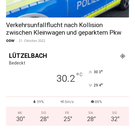
Verkehrsunfallflucht nach Kollision
zwischen Kleinwagen und geparktem Pkw
ODW
-
21. Oktober 2022
LÜTZELBACH
Bedeckt
°
30.3
°
C
30.2
°
29.4
39%
5m/s
88%
MI.
DO.
FR.
SA.
SO.
30
°
28
°
25
°
28
°
32
°