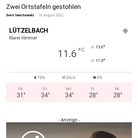
Zwei Ortstafeln gestohlen
Sven Iwertowski
-
19. August 2022
LÜTZELBACH
Klarer Himmel
°
13.6
°
C
11.6
°
11.3
75%
2m/s
0%
SA.
SO.
MO.
DI.
MI.
31
°
34
°
34
°
28
°
28
°
- Anzeige -