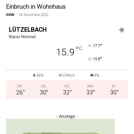
Einbruch in Wohnhaus
ODW
-
14. November 2022
LÜTZELBACH
Klarer Himmel
°
17.7
°
C
15.9
°
15.8
56%
2.8m/s
0%
FR.
SA.
SO.
MO.
DI.
26
°
30
°
32
°
33
°
30
°
- Anzeige -