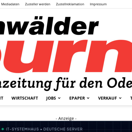
Mediadaten
Zusteller werden
Zustellreklamation
Impressum
HT
WIRTSCHAFT
JOBS
EPAPER
VERKAUF
Odenwälder
- Anzeige -