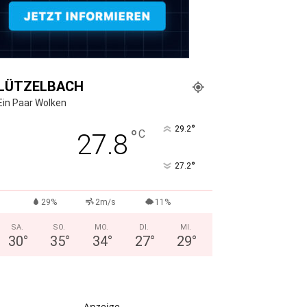
LÜTZELBACH
Ein Paar Wolken
°
29.2
°
C
27.8
°
27.2
29%
2m/s
11%
SA.
SO.
MO.
DI.
MI.
30
°
35
°
34
°
27
°
29
°
- Anzeige -