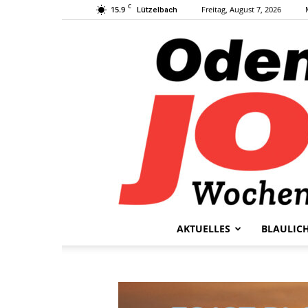
C
15.9
Freitag, August 7, 2026
Lützelbach
AKTUELLES
BLAULIC