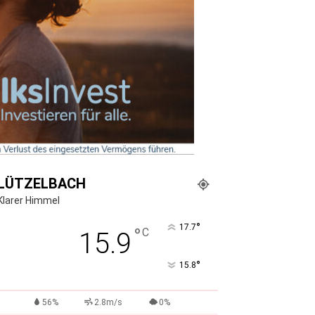
LÜTZELBACH
Klarer Himmel
°
17.7
°
C
15.9
°
15.8
56%
2.8m/s
0%