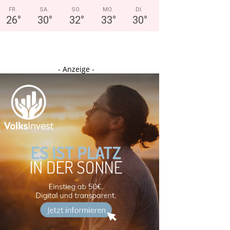
FR.
SA.
SO.
MO.
DI.
26
°
30
°
32
°
33
°
30
°
- Anzeige -