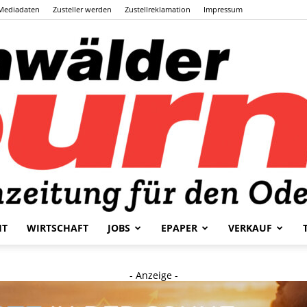
Mediadaten
Zusteller werden
Zustellreklamation
Impressum
HT
WIRTSCHAFT
JOBS
EPAPER
VERKAUF
Odenwälder
- Anzeige -