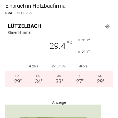
Einbruch in Holzbaufirma
ODW
-
20. Juli 2022
LÜTZELBACH
Klarer Himmel
°
30.3
°
C
29.4
°
29.1
26%
1.7m/s
5%
SA.
SO.
MO.
DI.
MI.
29
°
34
°
33
°
27
°
29
°
- Anzeige -