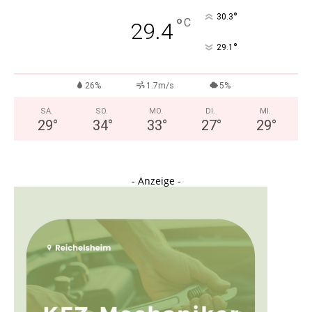
°
30.3
°
C
29.4
°
29.1
26%
1.7m/s
5%
SA.
SO.
MO.
DI.
MI.
29
°
34
°
33
°
27
°
29
°
- Anzeige -