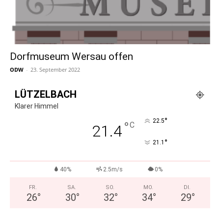
Dorfmuseum Wersau offen
ODW
-
23. September 2022
LÜTZELBACH
Klarer Himmel
°
22.5
°
C
21.4
°
21.1
40%
2.5m/s
0%
FR.
SA.
SO.
MO.
DI.
26
°
30
°
32
°
34
°
29
°