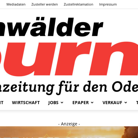
Mediadaten
Zusteller werden
Zustellreklamation
Impressum
HT
WIRTSCHAFT
JOBS
EPAPER
VERKAUF
Odenwälder
- Anzeige -