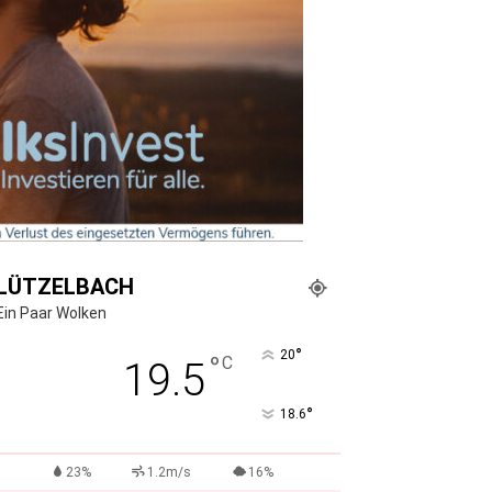
LÜTZELBACH
Ein Paar Wolken
°
20
°
C
19.5
°
18.6
23%
1.2m/s
16%