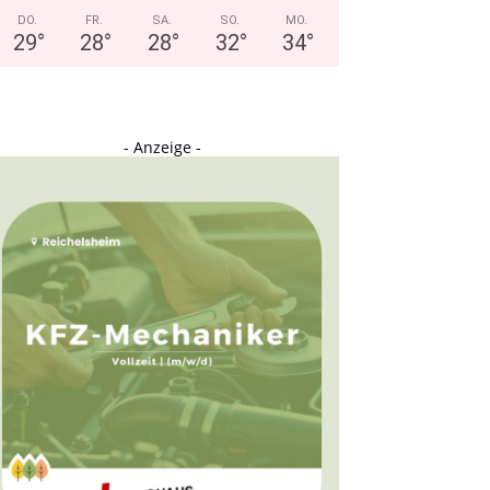
DO.
FR.
SA.
SO.
MO.
29
°
28
°
28
°
32
°
34
°
- Anzeige -