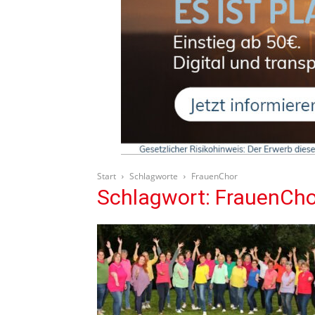
Start
Schlagworte
FrauenChor
Schlagwort: FrauenCho