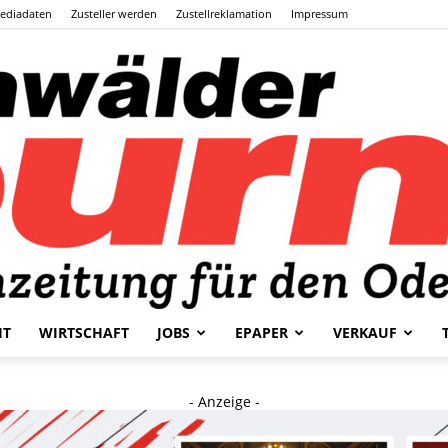
ediadaten
Zusteller werden
Zustellreklamation
Impressum
HT
WIRTSCHAFT
JOBS
EPAPER
VERKAUF
Odenwälder
- Anzeige -