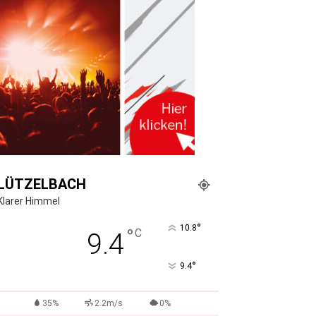
LÜTZELBACH
Klarer Himmel
°
10.8
°
C
9.4
°
9.4
35%
2.2m/s
0%