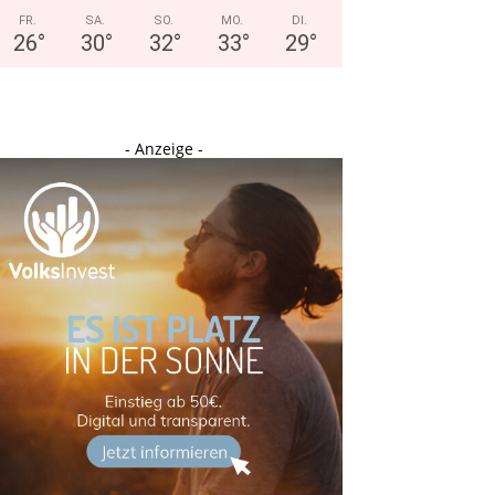
FR.
SA.
SO.
MO.
DI.
26
°
30
°
32
°
33
°
29
°
- Anzeige -