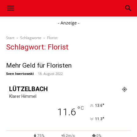
- Anzeige -
Start
Schlagworte
Florist
Schlagwort: Florist
Mehr Geld für Floristen
Sven Iwertowski
-
18. August 2022
LÜTZELBACH
Klarer Himmel
°
13.6
°
C
11.6
°
11.3
75%
2m/s
0%