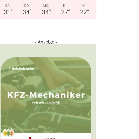
SA.
SO.
MO.
DI.
MI.
31
°
34
°
34
°
27
°
22
°
- Anzeige -