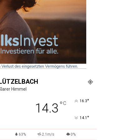
LÜTZELBACH
Klarer Himmel
°
16.3
°
C
14.3
°
14.1
63%
2.1m/s
0%