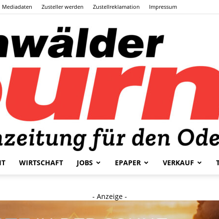
Mediadaten
Zusteller werden
Zustellreklamation
Impressum
HT
WIRTSCHAFT
JOBS
EPAPER
VERKAUF
Odenwälder
- Anzeige -