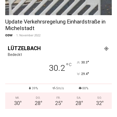
Update Verkehrsregelung Einhardstraße in
Michelstadt
ODW
-
1. November 2022
LÜTZELBACH
Bedeckt
°
30.3
°
C
30.2
°
29.4
39%
5m/s
88%
MI.
DO.
FR.
SA.
SO.
30
°
28
°
25
°
28
°
32
°