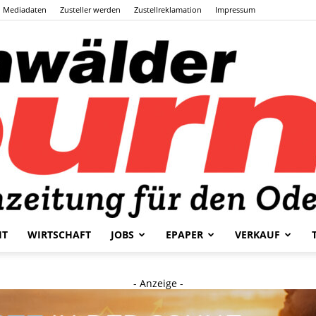
Mediadaten
Zusteller werden
Zustellreklamation
Impressum
HT
WIRTSCHAFT
JOBS
EPAPER
VERKAUF
Odenwälder
- Anzeige -