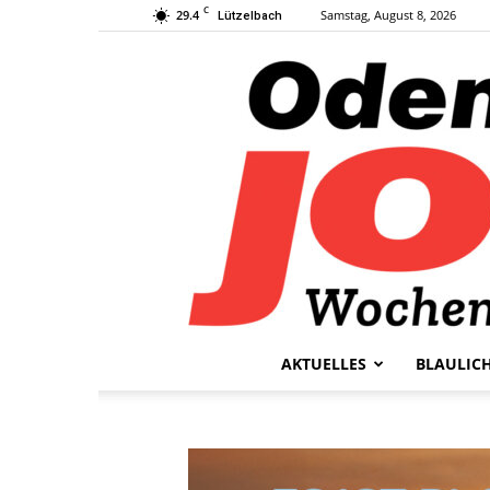
C
29.4
Samstag, August 8, 2026
Lützelbach
AKTUELLES
BLAULIC