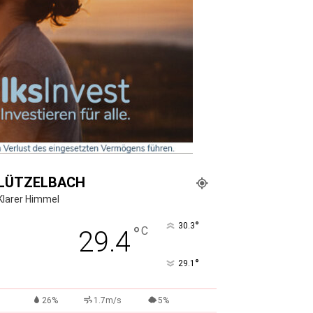
LÜTZELBACH
Klarer Himmel
°
30.3
°
C
29.4
°
29.1
26%
1.7m/s
5%