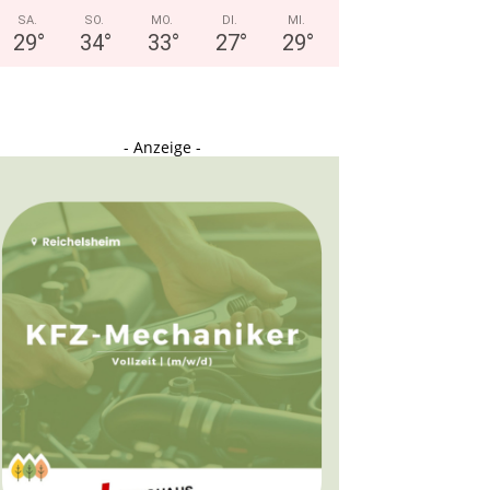
SA.
SO.
MO.
DI.
MI.
29
°
34
°
33
°
27
°
29
°
- Anzeige -